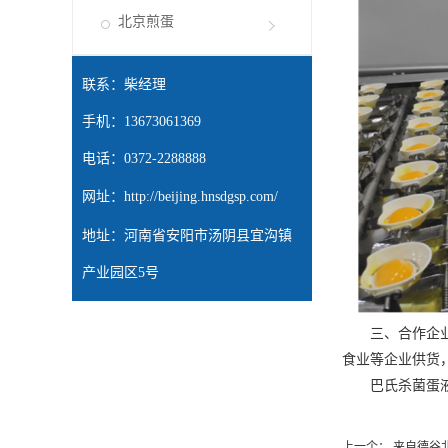
北京煎蛋
联系：柴经理
手机：13673061369
电话：0372-2288888
网址：
http://beijing.hnsdgsp.com/
地址：河南省安阳市汤阴县宜沟镇
产业园区5号
三、合作企业众
食业等企业供货
巴氏杀菌蛋液应
上一个：
来自德谷