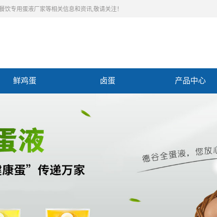
,餐饮专用蛋液厂家等相关信息和资讯,敬请关注！
鲜鸡蛋
卤蛋
产品中心