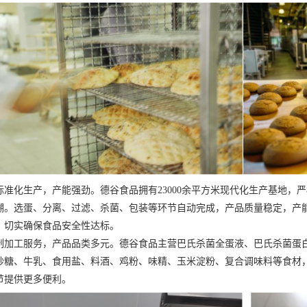
化生产，产能强劲。德谷食品拥有23000余平方米现代化生产基地，
溯。选蛋、分离、过滤、杀菌、包装等环节自动完成，产品质量稳定，产
，切实确保食品安全性达标。
工服务，产品品类多元。德谷食品主营巴氏杀菌全蛋液、巴氏杀菌蛋
砂糖、牛乳、食用盐、料酒、鸡粉、味精、玉米淀粉、复合调味料等食材
节提供更多便利。