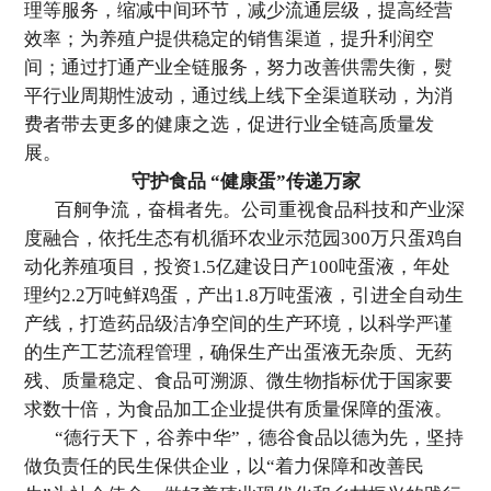
理等服务，缩减中间环节，减少流通层级，提高经营
效率；为养殖户提供稳定的销售渠道，提升利润空
间；通过打通产业全链服务，努力改善供需失衡，熨
平行业周期性波动，通过线上线下全渠道联动，为消
费者带去更多的健康之选，促进行业全链高质量发
展。
守护食品 “健康蛋”传递万家
百舸争流，奋楫者先。公司重视食品科技和产业深
度融合，依托生态有机循环农业示范园300万只蛋鸡自
动化养殖项目，投资1.5亿建设日产100吨蛋液，年处
理约2.2万吨鲜鸡蛋，产出1.8万吨蛋液，引进全自动生
产线，打造药品级洁净空间的生产环境，以科学严谨
的生产工艺流程管理，确保生产出蛋液无杂质、无药
残、质量稳定、食品可溯源、微生物指标优于国家要
求数十倍，为食品加工企业提供有质量保障的蛋液。
“德行天下，谷养中华”，德谷食品以德为先，坚持
做负责任的民生保供企业，以“着力保障和改善民