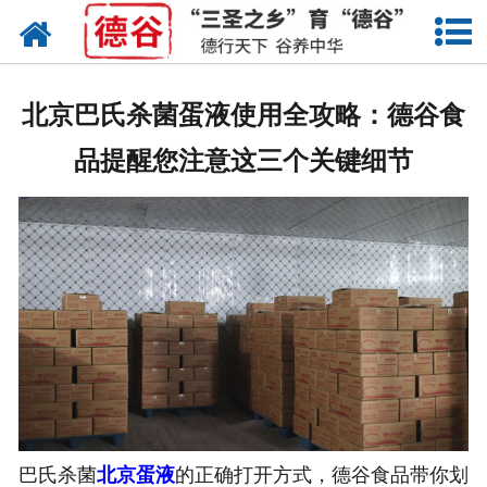
网站首页
蛋液
北京巴氏杀菌蛋液使用全攻略：德谷食
鲜鸡蛋
品提醒您注意这三个关键细节
卤蛋
产品中心
新闻中心
走进德谷
招商加盟
联系我们
巴氏杀菌
北京蛋液
的正确打开方式，德谷食品带你划