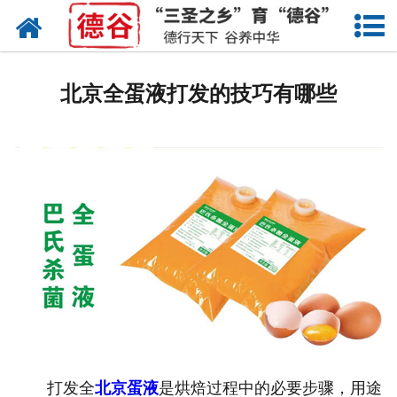
网站首页
蛋液
北京全蛋液打发的技巧有哪些
鲜鸡蛋
卤蛋
产品中心
新闻中心
走进德谷
招商加盟
联系我们
打发全
北京蛋液
是烘焙过程中的必要步骤，用途