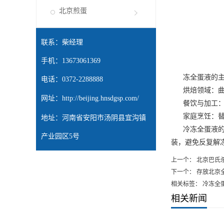
北京煎蛋
联系：柴经理
手机：13673061369
冻全蛋液的主
电话：0372-2288888
烘焙领域：曲奇
网址：
http://beijing.hnsdgsp.com/
餐饮与加工：中
家庭烹饪：替代
地址：河南省安阳市汤阴县宜沟镇
冷冻全蛋液的使
产业园区5号
装，避免反复解
上一个：
北京巴氏
下一个：
存放北京
相关标签： 冷冻全
相关新闻