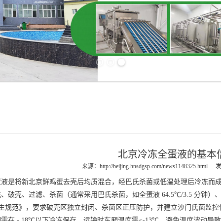
Previous slide
Next slide
北京冷冻全蛋液的基本
来源：
http://beijing.hnsdgsp.com/news1148325.html
发
蛋液
是将新
北京鲜鸡蛋
去壳后均质混合，经巴氏杀菌或低温处理后冷冻而
壳、过滤、杀菌（通常采用巴氏杀菌，如全蛋液 64.5℃/3.5 分钟）、
卫生规范》，要求破壳区独立封闭、杀菌区正压防护，并建立沙门氏菌监控
 - 18℃以下冷冻保存，运输时车厢温度需≤-13℃，避免温度波动导