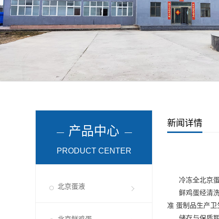
新闻详情
产品中心
PRODUCT CENTER
冷冻全
北京
北京蛋液
鲜鸡蛋经清洗、破
准 蛋制品生产
储存与保质期需在