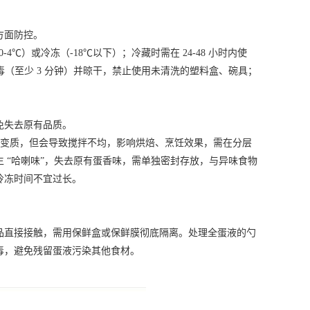
方面防控。
℃）或冷冻（-18℃以下）；冷藏时需在 24-48 小时内使
毒（至少 3 分钟）并晾干，禁止使用未清洗的塑料盒、碗具；
免失去原有品质。
全变质，但会导致搅拌不均，影响烘焙、烹饪效果，需在分层
 “哈喇味”，失去原有蛋香味，需单独密封存放，与异味食物
冷冻时间不宜过长。
直接接触，需用保鲜盒或保鲜膜彻底隔离。处理全蛋液的勺
毒，避免残留蛋液污染其他食材。