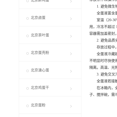
北京鲜鸡蛋
1. 避免微生
全蛋液富含蛋白
北京卤蛋
室温（20-30
用，冷冻不超过 
容器需加盖密封
北京茶叶蛋
2. 避免品质
存放过程中，全
北京蛋壳粉
全蛋液冷藏超过
不明显时尽快使
隔离。高温、光
北京溏心蛋
3. 避免交叉
全蛋液若接触其
北京鸡蛋干
在冰箱内，全蛋
子、搅拌碗，需
北京蛋粉