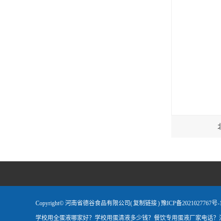
Copyright© 河南省德谷食品有限公司(
复制链接
)
豫ICP备2021027767号-
学校用全蛋液哪家好？学校用蛋清液多少钱？餐饮专用蛋液厂家电话？