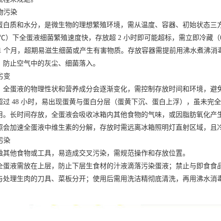
物污染
质和水分，是微生物的理想繁殖环境，需从温度、容器、初始状态三
℃）下全蛋液细菌繁殖速度快，存放超 2 小时即可能超标，需立即冷藏（0-4
1 个月，超期易滋生细菌或产生有害物质。存放容器需提前用沸水煮沸消
，防止空气中的灰尘、细菌落入。
劣变
蛋液的物理性状和营养成分会逐渐变化，需控制存放时间和环境，避
 48 小时，易出现蛋黄与蛋白分层（蛋黄下沉、蛋白上浮），虽未完
用。长时间存放，全蛋液会吸收冰箱内其他食物的气味，或因脂肪氧化产生
照会加速全蛋液中维生素的分解，存放时需远离冰箱照明灯直射区域，且
污染
他食物或工具，易造成交叉污染，需规范操作和存放位置。
液需放在上层，防止下层生食材的汁液滴落污染蛋液；禁止与即食食品
与处理生肉的刀具、菜板分开；使用后需用洗洁精彻底清洗，再用沸水消