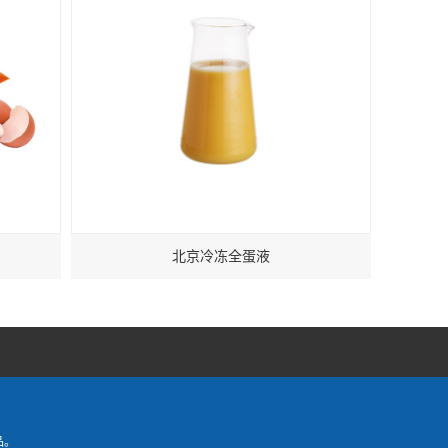
北京冷冻全蛋液
品。