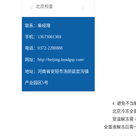
北京煎蛋
联系：柴经理
手机：13673061369
电话：0372-2288888
网址：
http://beijing.hnsdgsp.com/
地址：河南省安阳市汤阴县宜沟镇
产业园区5号
4. 避免不当
北京冷冻全
室温解冻需 4-
全蛋液解冻后需