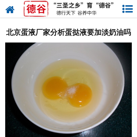
网站首页
蛋液
北京蛋液厂家分析蛋挞液要加淡奶油吗
鲜鸡蛋
卤蛋
产品中心
新闻中心
走进德谷
招商加盟
联系我们