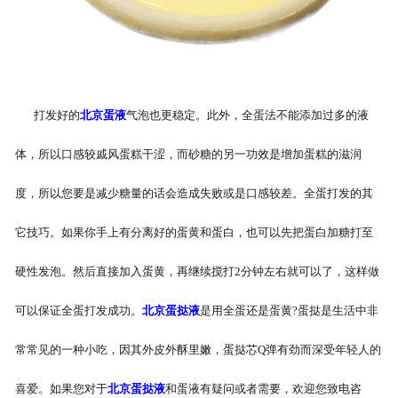
北京煎蛋
打发好的
北京蛋液
气泡也更稳定。此外，全蛋法不能添加过多的液
体，所以口感较戚风蛋糕干涩，而砂糖的另一功效是增加蛋糕的滋润
度，所以您要是减少糖量的话会造成失败或是口感较差。全蛋打发的其
它技巧。如果你手上有分离好的蛋黄和蛋白，也可以先把蛋白加糖打至
硬性发泡。然后直接加入蛋黄，再继续搅打2分钟左右就可以了，这样做
可以保证全蛋打发成功。
北京蛋挞液
是用全蛋还是蛋黄?蛋挞是生活中非
常常见的一种小吃，因其外皮外酥里嫩，蛋挞芯Q弹有劲而深受年轻人的
喜爱。如果您对于
北京蛋挞液
和蛋液有疑问或者需要，欢迎您致电咨