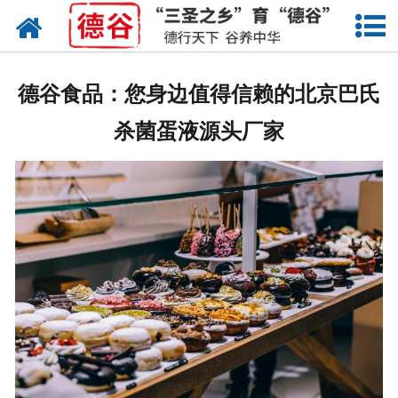
网站首页
蛋液
德谷食品：您身边值得信赖的北京巴氏
鲜鸡蛋
杀菌蛋液源头厂家
卤蛋
产品中心
新闻中心
走进德谷
招商加盟
联系我们