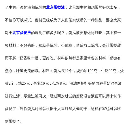
了牛奶、淡奶油和炼乳的
北京蛋挞液
，比只加牛奶和鸡蛋的好吃太多，
北京煎蛋
不信你可以试试。蛋挞已经成为了人们茶余饭后的一种甜品，那么大家
对于
北京蛋挞液
的调制了解多少呢？，蛋挞液要想做得好吃，其中有一
项材料，不好省略，那就是炼乳。少放糖，然后放点炼乳，会让蛋挞甜
而不腻，奶香味十足，更好吃。材料依然都是家里常备的材料，稍微有
点心，味道更美丽哦。材料：蛋挞皮12个，淡奶油120克，牛奶90克，蛋
黄2个，糖25克，炼乳10克，低粉8克。用滤网把打好的两种蛋奶混合液
进行过滤，尽量过滤两次，经过两次过滤的蛋奶混合液便可以用来制作
蛋挞了，制作蛋挞时可以根据个人喜好加入葡萄干。这样在家也可以吃
到蛋挞了。