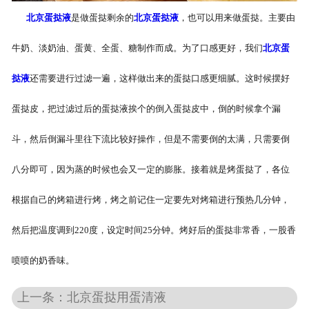
北京蛋挞液
是做蛋挞剩余的
北京蛋挞液
，也可以用来做蛋挞。主要由
北京煎蛋
牛奶、淡奶油、蛋黄、全蛋、糖制作而成。为了口感更好，我们
北京蛋
挞液
还需要进行过滤一遍，这样做出来的蛋挞口感更细腻。这时候摆好
蛋挞皮，把过滤过后的蛋挞液挨个的倒入蛋挞皮中，倒的时候拿个漏
斗，然后倒漏斗里往下流比较好操作，但是不需要倒的太满，只需要倒
八分即可，因为蒸的时候也会又一定的膨胀。接着就是烤蛋挞了，各位
根据自己的烤箱进行烤，烤之前记住一定要先对烤箱进行预热几分钟，
然后把温度调到220度，设定时间25分钟。烤好后的蛋挞非常香，一股香
喷喷的奶香味。
上一条：北京蛋挞用蛋清液