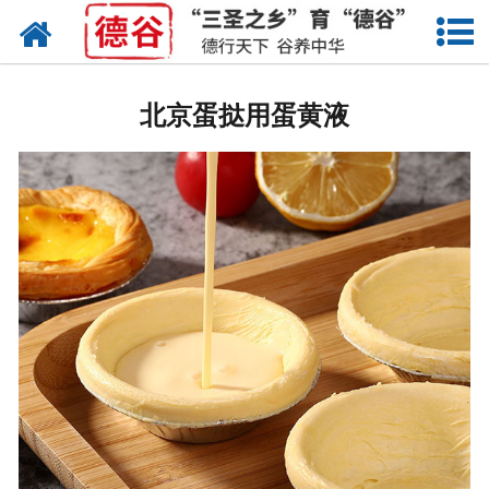
网站首页
北京蛋液
北京蛋挞用蛋黄液
北京鲜鸡蛋
北京卤蛋
北京茶叶蛋
北京蛋壳粉
北京溏心蛋
北京鸡蛋干
北京蛋粉