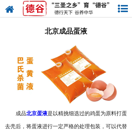
网站首页
北京蛋液
北京成品蛋液
北京鲜鸡蛋
北京卤蛋
北京茶叶蛋
北京蛋壳粉
北京溏心蛋
北京鸡蛋干
成品
北京蛋液
是以精挑细选过的鸡蛋为原料打蛋
去壳后，将蛋液进行一定严格的处理包装，可以代替
北京蛋粉