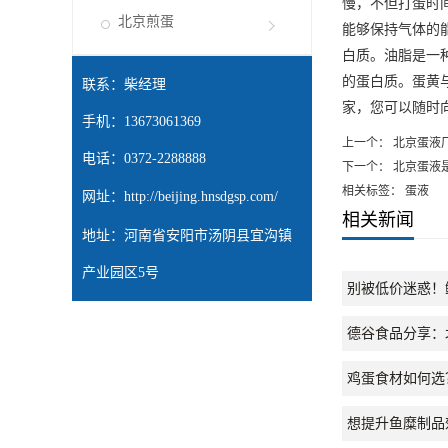
慢，不但打蛋时
北京煎蛋
能够保持气体的
白质。油脂是一
的蛋白质。蛋黄
联系：柴经理
家，您可以随时
手机：13673061369
上一个：
北京蛋液
电话：0372-2288888
下一个：
北京蛋液
相关标签： 蛋液
网址：
http://beijing.hnsdgsp.com/
相关新闻
地址：河南省安阳市汤阴县宜沟镇
产业园区5号
别被低价迷惑！
德谷食品分享：
鸡蛋食材如何选
想提升鱼糜制品