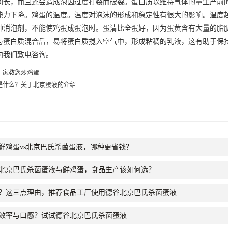
间长，而且还会造成泡因过度打裂而破裂。蛋白质以维持气体的量生产前
能力下降。鸡蛋的温度。温度对泡沫的形成和稳定性有很大的影响。温度
种消泡剂，不能使鸡蛋成蛋泡时。蛋清比全蛋好，因为蛋黄含有大量的脂
与蛋白质混合后，易将蛋白质搅入空气中，形成粘稠的乳液，这有助于保
向我们致电咨询。
厂家教您炒鸡蛋
是什么？关于北京蛋液的介绍
鲜鸡蛋vs北京巴氏杀菌蛋液，哪种更省钱？
北京巴氏杀菌蛋液与鲜鸡蛋，食品生产该如何选？
？这三点理由，推荐食品工厂使用德谷北京巴氏杀菌蛋液
效率与口感？试试德谷北京巴氏杀菌蛋液