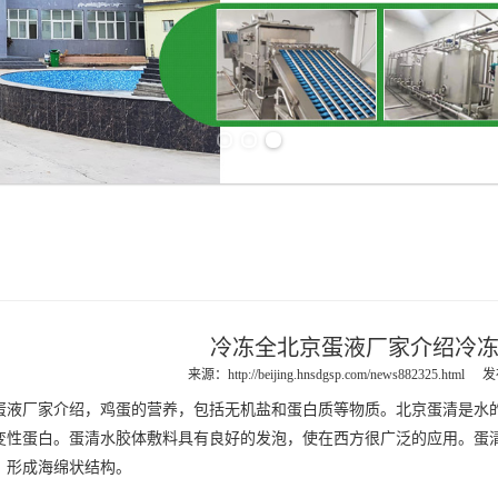
Previous slide
Next slide
冷冻全北京蛋液厂家介绍冷
来源：
http://beijing.hnsdgsp.com/news882325.html
发
蛋液
厂家介绍，鸡蛋的营养，包括无机盐和蛋白质等物质。
北京蛋清
是水
变性蛋白。蛋清水胶体敷料具有良好的发泡，使在西方很广泛的应用。蛋
，形成海绵状结构。