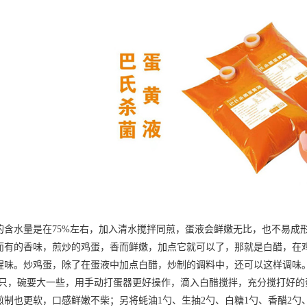
水量是在75%左右，加入清水搅拌同煎，蛋液会鲜嫩无比，也不易成形
而有的香味，煎炒的鸡蛋，香而鲜嫩，加点它就可以了，那就是白醋，在
腥味。炒鸡蛋，除了在蛋液中加点白醋，炒制的调料中，还可以这样调味
-8只，碗要大一些，用手动打蛋器更好操作，滴入白醋搅拌，充分搅打好
煎制也更软，口感鲜嫩不柴；另将蚝油1勺、生抽2勺、白糖1勺、香醋2勺