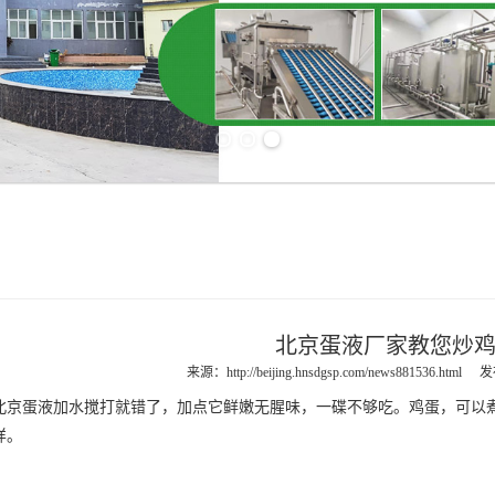
Previous slide
Next slide
北京蛋液厂家教您炒
来源：
http://beijing.hnsdgsp.com/news881536.html
发
北京蛋液
加水搅打就错了，加点它鲜嫩无腥味，一碟不够吃。鸡蛋，可以
样。