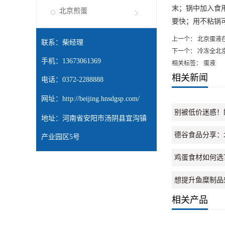
末；锅中加入食
北京煎蛋
要快；用不粘锅
上一个：
北京蛋液
联系：柴经理
下一个：
冷冻全北
手机：13673061369
相关标签： 蛋液
相关新闻
电话：0372-2288888
网址：
http://beijing.hnsdgsp.com/
别被低价迷惑！
地址：河南省安阳市汤阴县宜沟镇
德谷食品分享：
产业园区5号
鸡蛋食材如何选
想提升鱼糜制品
相关产品