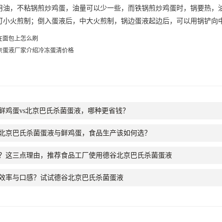
用油，不粘锅煎炒鸡蛋，油量可以少一些，而铁锅煎炒鸡蛋时，锅要热，
可小火煎制；倒入蛋液后，中大火煎制，锅边蛋液起边后，可以用锅铲向
在面包上怎么刷
京蛋液厂家介绍冷冻蛋清价格
鲜鸡蛋vs北京巴氏杀菌蛋液，哪种更省钱？
北京巴氏杀菌蛋液与鲜鸡蛋，食品生产该如何选？
？这三点理由，推荐食品工厂使用德谷北京巴氏杀菌蛋液
效率与口感？试试德谷北京巴氏杀菌蛋液