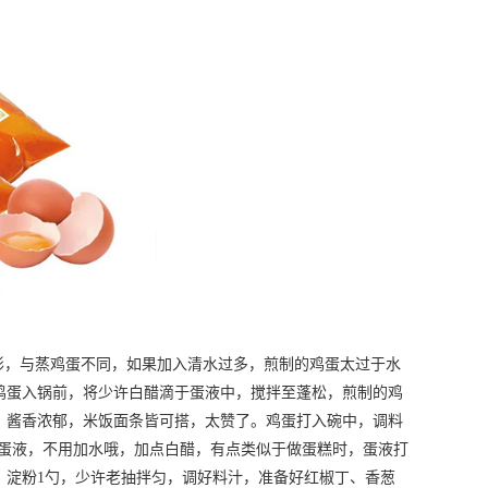
，与蒸鸡蛋不同，如果加入清水过多，煎制的鸡蛋太过于水
鸡蛋入锅前，将少许白醋滴于蛋液中，搅拌至蓬松，煎制的鸡
。酱香浓郁，米饭面条皆可搭，太赞了。鸡蛋打入碗中，调料
的蛋液，不用加水哦，加点白醋，有点类似于做蛋糕时，蛋液打
、淀粉1勺，少许老抽拌匀，调好料汁，准备好红椒丁、香葱