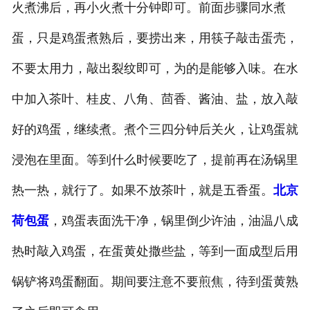
火煮沸后，再小火煮十分钟即可。前面步骤同水煮
蛋，只是鸡蛋煮熟后，要捞出来，用筷子敲击蛋壳，
不要太用力，敲出裂纹即可，为的是能够入味。在水
中加入茶叶、桂皮、八角、茴香、酱油、盐，放入敲
好的鸡蛋，继续煮。煮个三四分钟后关火，让鸡蛋就
浸泡在里面。等到什么时候要吃了，提前再在汤锅里
热一热，就行了。如果不放茶叶，就是五香蛋。
北京
荷包蛋
，鸡蛋表面洗干净，锅里倒少许油，油温八成
热时敲入鸡蛋，在蛋黄处撒些盐，等到一面成型后用
锅铲将鸡蛋翻面。期间要注意不要煎焦，待到蛋黄熟