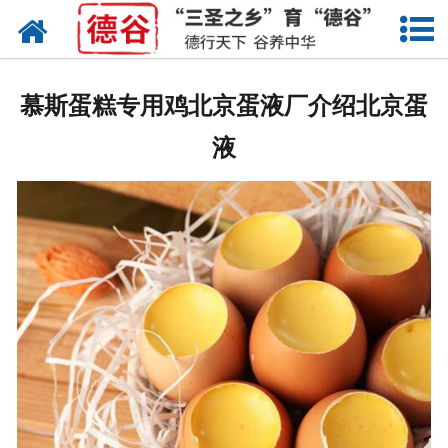
网站首页
蛋液
慕斯蛋糕专用鸡北京蛋液厂介绍北京蛋
鲜鸡蛋
液
卤蛋
产品中心
新闻中心
走进德谷
招商加盟
联系我们