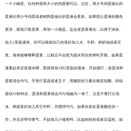
一个小碗里。任何种类和大小的鸡蛋都可以。记住，用大号鸡蛋做出的
蛋液比用小号鸡蛋或者鹌鹑蛋做出的蛋液会更多。如果想让蛋液的颜色
更深，那就只取蛋黄，再加一小撮盐。盐会使蛋黄液化，以便于涂抹。
加入1茶匙液体。你可以根据自己的喜好加入水、牛奶、鲜奶油或者豆
浆。液体能够稀释蛋黄，让糕点不会因为脱水而在烘烤时开裂。如果蛋
液看起来还是很浓稠，那就再加1到2茶匙的液体。开始搅打，使蛋清和
蛋黄混合均匀。手拿打蛋器或者叉子，用腕部的力量在碗里划圈。持续
搅动10秒钟后，蛋清和蛋黄就会均匀地融为一体了。注意不要打出泡
沫。根据喜好加入其它作料，并搅拌均匀。如果你喜欢蛋液颜色深一
些，并且还带些香气，不妨加几小撮香料，比如肉桂粉或者豆蔻粉。如