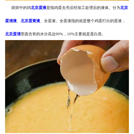
烘焙中的鸡
北京蛋液
是指鸡蛋去壳后经加工处理后的液体。分为
北京
蛋清液
、
北京蛋黄液
、全蛋液。全蛋液指的就是整个鸡蛋打出的蛋液，
北京蛋清
里面含有的水分高达90%，10%主要就是蛋白质。