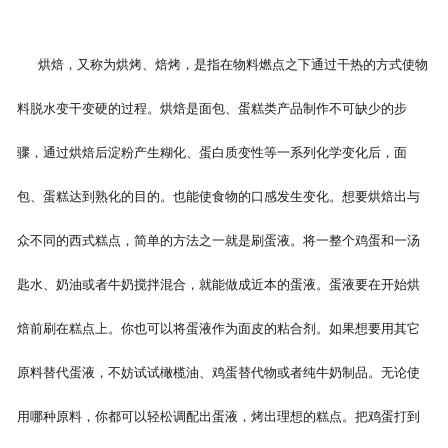
烘焙，又称为烘烤、焙烤，是指在物料燃点之下通过干热的方式使物
料脱水变干变硬的过程。烘焙是面包、蛋糕类产品制作不可缺少的步
骤，通过烘焙后淀粉产生糊化、蛋白质变性等一系列化学变化后，面
包、蛋糕达到熟化的目的。也能使食物的口感发生变化。想要烘焙出与
众不同的西式糕点，简单的方法之一就是刷蛋液。将一整个鸡蛋和一汤
匙水、奶油或者牛奶搅拌混合，就能做成近本的蛋液。蛋液要在开始烘
焙前刷在糕点上。你也可以将蛋液作为面皮的粘合剂。如果想要用其它
原料替代蛋液，不妨试试橄榄油、鸡蛋替代物或者纯牛奶制品。无论使
用哪种原料，你都可以轻松调配出蛋液，烤出理想的糕点。把鸡蛋打到