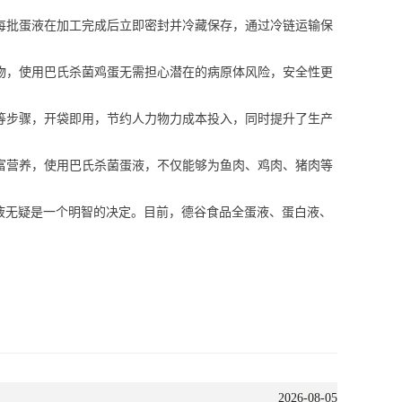
每批蛋液在加工完成后立即密封并冷藏保存，通过冷链运输保
物，使用巴氏杀菌鸡蛋无需担心潜在的病原体风险
，安全性更
等步骤，开
袋
即用
，节约
人力物力
成本投入，同时提升了生产
富营养，
使用巴氏杀菌蛋液，不仅
能够为
鱼肉、鸡肉、猪肉等
液无疑是一个明智的
决定
。
目前，德谷食品全蛋液、蛋白液、
2026-08-05