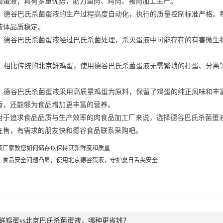
菌蛋液，具有多重优势，
助力鱼肉、鸡肉、猪肉加工生产。
：
德谷
巴氏杀菌蛋液的生产过程高度自动化，执行的质量控制标准严格。
液体
品质
稳定
。
：
德谷巴氏杀菌
蛋液经过巴氏杀菌处理，杀灭
蛋液中
可能存在的
有害微
生
：
相比传统的
北京鲜鸡蛋
，
使用
德谷巴氏杀菌蛋液无需繁琐的打蛋、分离
：
德谷巴氏杀菌蛋液
采用高质量鸡蛋为原料，
保留了鸡蛋的纯正风味和丰
香，还能够为食品增加更丰富的营养。
对于追求
食品品质与生产效率
的肉食品加工厂来说，选择德谷巴氏杀菌蛋
在售，有需求的朋友快和德谷食品联系采购吧。
液厂家教您如何储存以保持其新鲜度和质量
，食品安全问题凸显，使用北京德谷蛋液，守护夏日舌尖安全
鲜鸡蛋vs北京巴氏杀菌蛋液，哪种更省钱？