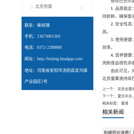
德谷巴氏杀
北京煎蛋
1.
品质稳定
持新鲜，确保蛋
2.
安全性高
联系：柴经理
高
。
手机：13673061369
3.
使用
便捷
电话：0372-2288888
效率。
4.
营养健康
网址：
http://beijing.hnsdgsp.com/
肉制
食品增
色添
地址：河南省安阳市汤阴县宜沟镇
由此可见，
北京蛋黄液
持续
产业园区5号
上一个：
北京全蛋
下一个：
夏日炎炎
相关标签： 蛋液
相关新闻
别被低价迷惑！