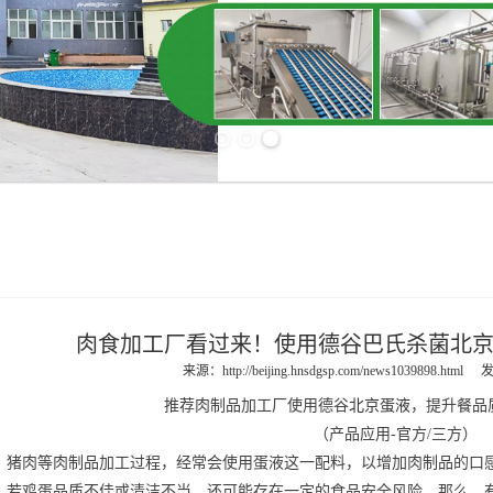
Previous slide
Next slide
肉食加工厂看过来！使用德谷巴氏杀菌北
来源：
http://beijing.hnsdgsp.com/news1039898.html
发
推荐肉制品加工厂使用德谷
北京蛋液
，提升餐品
（产品应用
-官方/三方
）
、猪肉等肉制品加工过程，经常会使用蛋液这一配料，以
增加
肉制品
的口
，若鸡蛋品质不佳或清洁不当，还可能存在一定的食品安全风险。
那么，