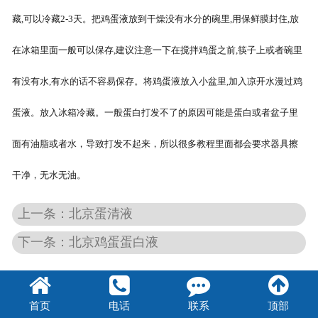
藏,可以冷藏2-3天。把鸡蛋液放到干燥没有水分的碗里,用保鲜膜封住,放
北京煎蛋
在冰箱里面一般可以保存,建议注意一下在搅拌鸡蛋之前,筷子上或者碗里
有没有水,有水的话不容易保存。将鸡蛋液放入小盆里,加入凉开水漫过鸡
蛋液。放入冰箱冷藏。一般蛋白打发不了的原因可能是蛋白或者盆子里
面有油脂或者水，导致打发不起来，所以很多教程里面都会要求器具擦
干净，无水无油。
上一条：北京蛋清液
下一条：北京鸡蛋蛋白液
首页
电话
联系
顶部