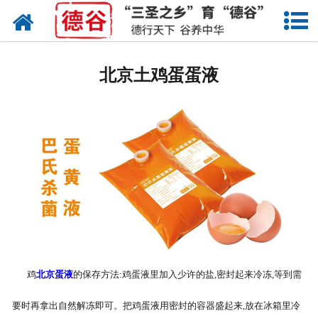
网站首页
北京蛋液
北京土鸡蛋蛋液
北京鲜鸡蛋
北京卤蛋
北京茶叶蛋
北京蛋壳粉
北京溏心蛋
北京鸡蛋干
鸡
北京蛋液
的保存方法:鸡蛋液里加入少许的盐,密封起来冷冻,等到需
北京蛋粉
要时再拿出自然解冻即可。把鸡蛋液用密封的容器盛起来,放在冰箱里冷