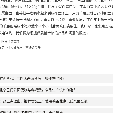
化。抹茶粉过筛与黄油混合，加入2个鸡蛋、30g白糖搅匀。加入350m
250ml淡奶油。加入20g白糖，打发至蛋白霜挂尖。在蛋白霜中加入
无需翻面，直接把平底锅拿起来倒放在盘子上一用力千层皮就自己掉到盘
一张饼皮涂抹一层榴莲奶油，重复以上步骤，重叠多层，在面皮上筛一层
好的千层蛋糕放冰箱冷藏个半个小时后再吃口感更佳。我厂是一家
北京蛋液
致电咨询，我们将为您提供质量合格的产品和满意的服务。
的吃法注意事项
食品：供应好食材，烹饪好美味
鲜鸡蛋vs北京巴氏杀菌蛋液，哪种更省钱？
北京巴氏杀菌蛋液与鲜鸡蛋，食品生产该如何选？
？这三点理由，推荐食品工厂使用德谷北京巴氏杀菌蛋液
效率与口感？试试德谷北京巴氏杀菌蛋液