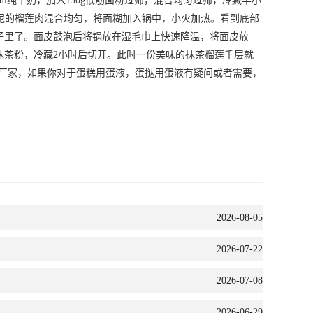
l纯牛奶，加入130g低筋面粉过筛，混合均匀过筛，冷藏半小
捣成泥的榴莲肉混合均匀，将面糊加入锅中，小火加热。看到底部
子里了。面皮鼓泡后将锅放在湿毛巾上快速降温，将面皮放
抹茶粉，冷藏2小时后切开。此时一份美味的抹茶榴莲千层就
厂家，如果你对于蛋糕用蛋液，蛋挞用蛋液有疑问或者需要，
2026-08-05
2026-07-22
2026-07-08
2026-06-29