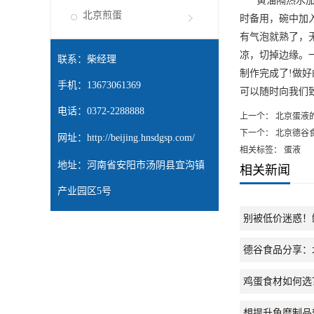
黄油隔热水加热融
北京煎蛋
时备用，碗中加入
有气泡就熟了，
凉，切掉边缘。
联系：柴经理
制作完成了!做
手机：13673061369
可以随时向我们
电话：0372-2288888
上一个：
北京蛋液
下一个：
北京德谷
网址：
http://beijing.hnsdgsp.com/
相关标签： 蛋液
地址：河南省安阳市汤阴县宜沟镇
相关新闻
产业园区5号
别被低价迷惑！
德谷食品分享：
鸡蛋食材如何选
想提升鱼糜制品