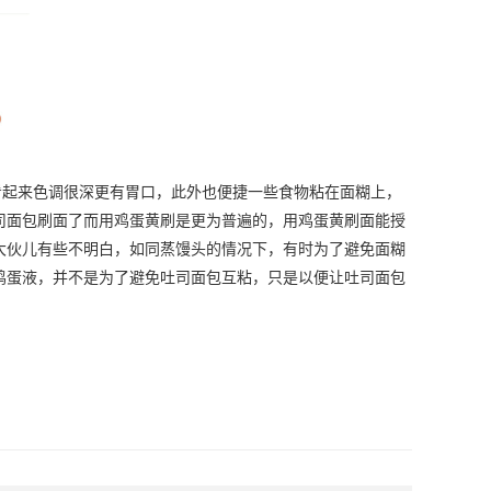
起来色调很深更有胃口，此外也便捷一些食物粘在面糊上，
司面包刷面了而用鸡蛋黄刷是更为普遍的，用鸡蛋黄刷面能授
大伙儿有些不明白，如同蒸馒头的情况下，有时为了避免面糊
鸡蛋液，并不是为了避免吐司面包互粘，只是以便让吐司面包