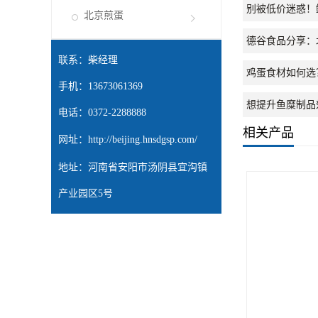
别被低价迷惑！
北京煎蛋
德谷食品分享：
联系：柴经理
鸡蛋食材如何选
手机：13673061369
想提升鱼糜制品
电话：0372-2288888
相关产品
网址：
http://beijing.hnsdgsp.com/
地址：河南省安阳市汤阴县宜沟镇
产业园区5号