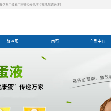
,餐饮专用蛋液厂家等相关信息和资讯,敬请关注！
鲜鸡蛋
卤蛋
产品中心