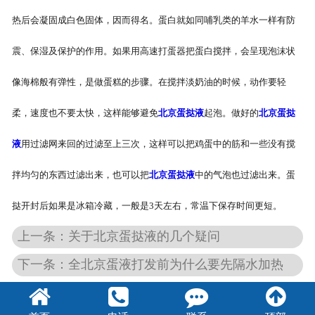
热后会凝固成白色固体，因而得名。蛋白就如同哺乳类的羊水一样有防
震、保湿及保护的作用。如果用高速打蛋器把蛋白搅拌，会呈现泡沫状
像海棉般有弹性，是做蛋糕的步骤。在搅拌淡奶油的时候，动作要轻
柔，速度也不要太快，这样能够避免
北京蛋挞液
起泡。做好的
北京蛋挞
液
用过滤网来回的过滤至上三次，这样可以把鸡蛋中的筋和一些没有搅
拌均匀的东西过滤出来，也可以把
北京蛋挞液
中的气泡也过滤出来。蛋
挞开封后如果是冰箱冷藏，一般是3天左右，常温下保存时间更短。
上一条：关于北京蛋挞液的几个疑问
下一条：全北京蛋液打发前为什么要先隔水加热