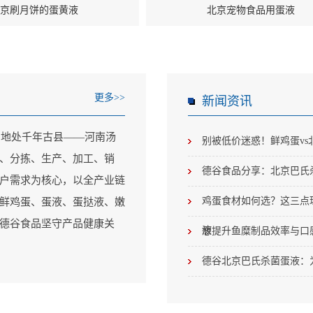
京刷月饼的蛋黄液
北京宠物食品用蛋液
更多>>
新闻资讯
，地处千年古县——河南汤
别被低价迷惑！鲜鸡蛋v
殖、分拣、生产、加工、销
德谷食品分享：北京巴氏
户需求为核心，以全产业链
鸡蛋食材如何选？这三点
鲜鸡蛋、蛋液、蛋挞液、嫩
德谷食品坚守产品健康关
液
想提升鱼糜制品效率与口
德谷北京巴氏杀菌蛋液：