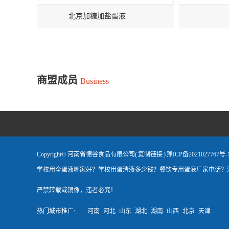
北京加糖加盐蛋液
北京
商盟成员
Business
Copyright© 河南省德谷食品有限公司(
复制链接
)
豫ICP备2021027767号-
学校用全蛋液哪家好？学校用蛋清液多少钱？餐饮专用蛋液厂家电话？
严禁转载或镜像，违者必究！
热门城市推广:
河南
河北
山东
湖北
湖南
山西
北京
天津