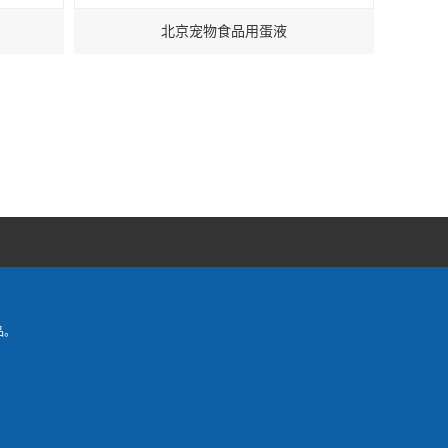
北京宠物食品用蛋液
北
品。