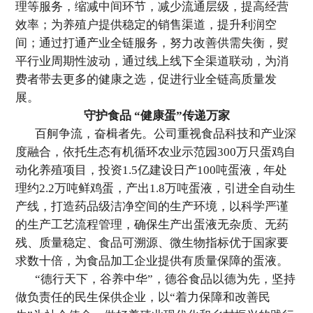
理等服务，缩减中间环节，减少流通层级，提高经营
效率；为养殖户提供稳定的销售渠道，提升利润空
间；通过打通产业全链服务，努力改善供需失衡，熨
平行业周期性波动，通过线上线下全渠道联动，为消
费者带去更多的健康之选，促进行业全链高质量发
展。
守护食品 “健康蛋”传递万家
百舸争流，奋楫者先。公司重视食品科技和产业深
度融合，依托生态有机循环农业示范园300万只蛋鸡自
动化养殖项目，投资1.5亿建设日产100吨蛋液，年处
理约2.2万吨鲜鸡蛋，产出1.8万吨蛋液，引进全自动生
产线，打造药品级洁净空间的生产环境，以科学严谨
的生产工艺流程管理，确保生产出蛋液无杂质、无药
残、质量稳定、食品可溯源、微生物指标优于国家要
求数十倍，为食品加工企业提供有质量保障的蛋液。
“德行天下，谷养中华”，德谷食品以德为先，坚持
做负责任的民生保供企业，以“着力保障和改善民